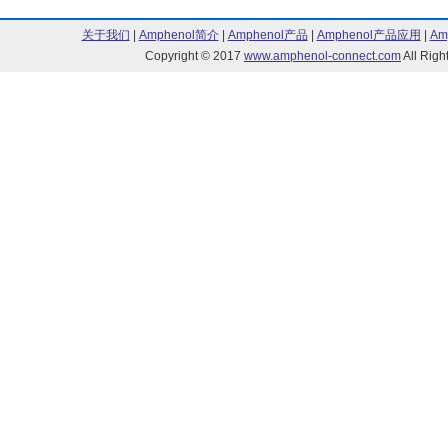
关于我们
|
Amphenol简介
|
Amphenol产品
|
Amphenol产品应用
|
Am
Copyright © 2017
www.amphenol-connect.com
All Ri