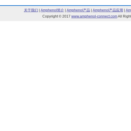
关于我们
|
Amphenol简介
|
Amphenol产品
|
Amphenol产品应用
|
Am
Copyright © 2017
www.amphenol-connect.com
All Ri