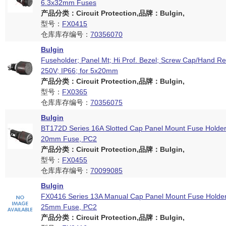
6.3x32mm Fuses
产品分类：Circuit Protection,品牌：Bulgin,
型号：
FX0415
仓库库存编号：
70356070
Bulgin
Fuseholder; Panel Mt; Hi Prof. Bezel; Screw Cap/Hand Rel
250V; IP66; for 5x20mm
产品分类：Circuit Protection,品牌：Bulgin,
型号：
FX0365
仓库库存编号：
70356075
Bulgin
BT172D Series 16A Slotted Cap Panel Mount Fuse Holder
20mm Fuse, PC2
产品分类：Circuit Protection,品牌：Bulgin,
型号：
FX0455
仓库库存编号：
70099085
Bulgin
FX0416 Series 13A Manual Cap Panel Mount Fuse Holder
25mm Fuse, PC2
产品分类：Circuit Protection,品牌：Bulgin,