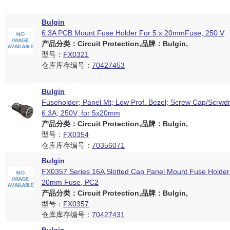
Bulgin
6.3A PCB Mount Fuse Holder For 5 x 20mmFuse, 250 V
产品分类：Circuit Protection,品牌：Bulgin,
型号：
FX0321
仓库库存编号：
70427453
Bulgin
Fuseholder; Panel Mt; Low Prof. Bezel; Screw Cap/Scrwdr
6.3A; 250V; for 5x20mm
产品分类：Circuit Protection,品牌：Bulgin,
型号：
FX0354
仓库库存编号：
70356071
Bulgin
FX0357 Series 16A Slotted Cap Panel Mount Fuse Holder
20mm Fuse, PC2
产品分类：Circuit Protection,品牌：Bulgin,
型号：
FX0357
仓库库存编号：
70427431