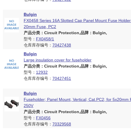
Bulgin
FX0458 Series 16A Slotted Cap Panel Mount Fuse Holder
20mm Fuse, PC2
产品分类：Circuit Protection,品牌：Bulgin,
型号：
FX0458/1
仓库库存编号：
70427438
Bulgin
Large insulation cover for fuseholder
产品分类：Circuit Protection,品牌：Bulgin,
型号：
12932
仓库库存编号：
70427451
Bulgin
Fuseholder; Panel Mount, Vertical; Cat.PC2; for 5x20mm 
250V
产品分类：Circuit Protection,品牌：Bulgin,
型号：
FX0456
仓库库存编号：
70329568