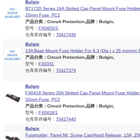
Bulgin
BT172D Series 16A Slotted Cap Panel Mount Fuse Holder
20mm Fuse, PC2
产品分类：Circuit Protection,品牌：Bulgin,
型号：
FX0455/S
仓库库存编号：
70427430
Bulgin
13A Base Mount Fuse Holder For 6.3 (Dia.) x 25 mmmm 
产品分类：Circuit Protection,品牌：Bulgin,
型号：
FX0331
仓库库存编号：
70427379
Bulgin
FX0418 Series 20A Slotted Cap Panel Mount Fuse Holder 
32mm Fuse, PC2
产品分类：Circuit Protection,品牌：Bulgin,
型号：
FX0418/1
仓库库存编号：
70427440
Bulgin
Fuseholder; Panel Mt; Screw Cap/Hand Release; 13A; 250