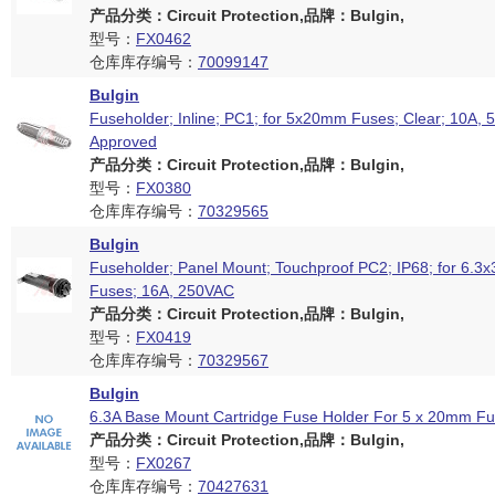
产品分类：Circuit Protection,品牌：Bulgin,
型号：
FX0462
仓库库存编号：
70099147
Bulgin
Fuseholder; Inline; PC1; for 5x20mm Fuses; Clear; 10A, 
Approved
产品分类：Circuit Protection,品牌：Bulgin,
型号：
FX0380
仓库库存编号：
70329565
Bulgin
Fuseholder; Panel Mount; Touchproof PC2; IP68; for 6.
Fuses; 16A, 250VAC
产品分类：Circuit Protection,品牌：Bulgin,
型号：
FX0419
仓库库存编号：
70329567
Bulgin
6.3A Base Mount Cartridge Fuse Holder For 5 x 20mm Fu
产品分类：Circuit Protection,品牌：Bulgin,
型号：
FX0267
仓库库存编号：
70427631