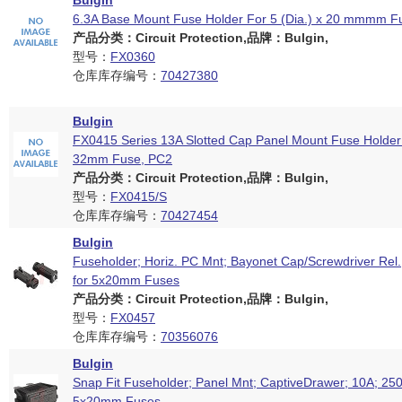
Bulgin
6.3A Base Mount Fuse Holder For 5 (Dia.) x 20 mmmm F
产品分类：Circuit Protection,品牌：Bulgin,
型号：
FX0360
仓库库存编号：
70427380
Bulgin
FX0415 Series 13A Slotted Cap Panel Mount Fuse Holder 
32mm Fuse, PC2
产品分类：Circuit Protection,品牌：Bulgin,
型号：
FX0415/S
仓库库存编号：
70427454
Bulgin
Fuseholder; Horiz. PC Mnt; Bayonet Cap/Screwdriver Rel.
for 5x20mm Fuses
产品分类：Circuit Protection,品牌：Bulgin,
型号：
FX0457
仓库库存编号：
70356076
Bulgin
Snap Fit Fuseholder; Panel Mnt; CaptiveDrawer; 10A; 250
5x20mm Fuses