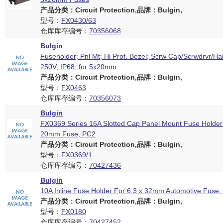
产品分类：Circuit Protection,品牌：Bulgin,
型号：
FX0430/63
仓库库存编号：
70356068
Bulgin
Fuseholder; Pnl Mt; Hi Prof. Bezel; Scrw Cap/Scrwdrvr/Ha
250V; IP68; for 5x20mm
产品分类：Circuit Protection,品牌：Bulgin,
型号：
FX0463
仓库库存编号：
70356073
Bulgin
FX0369 Series 16A Slotted Cap Panel Mount Fuse Holder
20mm Fuse, PC2
产品分类：Circuit Protection,品牌：Bulgin,
型号：
FX0369/1
仓库库存编号：
70427436
Bulgin
10A Inline Fuse Holder For 6.3 x 32mm Automotive Fuse,
产品分类：Circuit Protection,品牌：Bulgin,
型号：
FX0180
仓库库存编号：
70427452