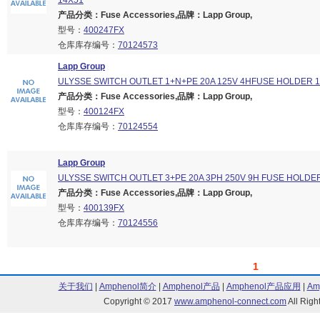
14X51
产品分类：Fuse Accessories,品牌：Lapp Group,
型号：
400247FX
仓库库存编号：
70124573
Lapp Group
ULYSSE SWITCH OUTLET 1+N+PE 20A 125V 4HFUSE HOLDER 1
产品分类：Fuse Accessories,品牌：Lapp Group,
型号：
400124FX
仓库库存编号：
70124554
Lapp Group
ULYSSE SWITCH OUTLET 3+PE 20A 3PH 250V 9H FUSE HOLDER
产品分类：Fuse Accessories,品牌：Lapp Group,
型号：
400139FX
仓库库存编号：
70124556
1
关于我们
|
Amphenol简介
|
Amphenol产品
|
Amphenol产品应用
|
Am
Copyright © 2017
www.amphenol-connect.com
All Ri