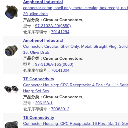
Amphenol Industrial
connector comp, shell only, metal circular, box recept, no 
20, olive drab
产品分类：Circular Connectors,
型号：
97-3102A-20(0850)
仓库库存编号：
70141294
Amphenol Industrial
Connector; Circular; Shell Only; Metal; Straight Plug; Solid
16; Olive Drab
产品分类：Circular Connectors,
型号：
97-3106A-16S(0850)
仓库库存编号：
70141304
TE Connectivity
Connector Housing; CPC Receptacle; 4 Pos.; Sz. 11; Seri
Hang; Std Sex
产品分类：Circular Connectors,
型号：
206153-1
仓库库存编号：
70083012
TE Connectivity
Connector Housing; CPC Receptacle; 16 Pos.; Sz. 17; Ser