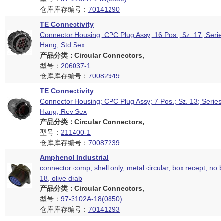
仓库库存编号：
70141290
TE Connectivity
Connector Housing; CPC Plug Assy; 16 Pos.; Sz. 17; Seri
Hang; Std Sex
产品分类：Circular Connectors,
型号：
206037-1
仓库库存编号：
70082949
TE Connectivity
Connector Housing; CPC Plug Assy; 7 Pos.; Sz. 13; Series
Hang; Rev Sex
产品分类：Circular Connectors,
型号：
211400-1
仓库库存编号：
70087239
Amphenol Industrial
connector comp, shell only, metal circular, box recept, no 
18, olive drab
产品分类：Circular Connectors,
型号：
97-3102A-18(0850)
仓库库存编号：
70141293