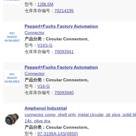
型号：
12BL5M
仓库库存编号：
70214195
Pepperl+Fuchs Factory Automation
Connector
产品分类：Circular Connectors,
型号：
V16S-G
仓库库存编号：
70093941
Pepperl+Fuchs Factory Automation
Connector
产品分类：Circular Connectors,
型号：
V16-G
仓库库存编号：
70093940
Amphenol Industrial
connector comp, shell only, metal circular, str plug, solid b
14s, olive dra
产品分类：Circular Connectors,
型号：
97-3106A-14S(0850)