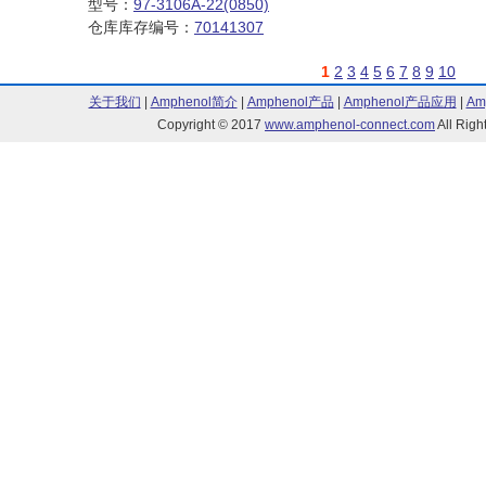
型号：
97-3106A-22(0850)
仓库库存编号：
70141307
1
2
3
4
5
6
7
8
9
10
关于我们
|
Amphenol简介
|
Amphenol产品
|
Amphenol产品应用
|
Am
Copyright © 2017
www.amphenol-connect.com
All Ri