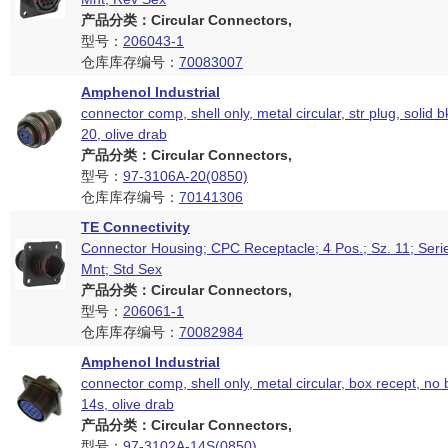
产品分类：Circular Connectors,
型号：
206043-1
仓库库存编号：
70083007
Amphenol Industrial
connector comp, shell only, metal circular, str plug, solid b
20, olive drab
产品分类：Circular Connectors,
型号：
97-3106A-20(0850)
仓库库存编号：
70141306
TE Connectivity
Connector Housing; CPC Receptacle; 4 Pos.; Sz. 11; Seri
Mnt; Std Sex
产品分类：Circular Connectors,
型号：
206061-1
仓库库存编号：
70082984
Amphenol Industrial
connector comp, shell only, metal circular, box recept, no 
14s, olive drab
产品分类：Circular Connectors,
型号：
97-3102A-14S(0850)