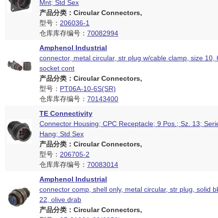
Mnt; Std Sex
产品分类：Circular Connectors,
型号：
206036-1
仓库库存编号：
70082994
Amphenol Industrial
connector, metal circular, str plug w/cable clamp, size 10,
socket cont
产品分类：Circular Connectors,
型号：
PT06A-10-6S(SR)
仓库库存编号：
70143400
TE Connectivity
Connector Housing; CPC Receptacle; 9 Pos.; Sz. 13; Seri
Hang; Std Sex
产品分类：Circular Connectors,
型号：
206705-2
仓库库存编号：
70083014
Amphenol Industrial
connector comp, shell only, metal circular, str plug, solid b
22, olive drab
产品分类：Circular Connectors,