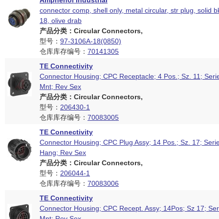
Amphenol Industrial
connector comp, shell only, metal circular, str plug, solid b
18, olive drab
产品分类：Circular Connectors,
型号：
97-3106A-18(0850)
仓库库存编号：
70141305
TE Connectivity
Connector Housing; CPC Receptacle; 4 Pos.; Sz. 11; Seri
Mnt; Rev Sex
产品分类：Circular Connectors,
型号：
206430-1
仓库库存编号：
70083005
TE Connectivity
Connector Housing; CPC Plug Assy; 14 Pos.; Sz. 17; Seri
Hang; Rev Sex
产品分类：Circular Connectors,
型号：
206044-1
仓库库存编号：
70083006
TE Connectivity
Connector Housing; CPC Recept. Assy; 14Pos; Sz 17; Ser
Mnt; Rev Sex