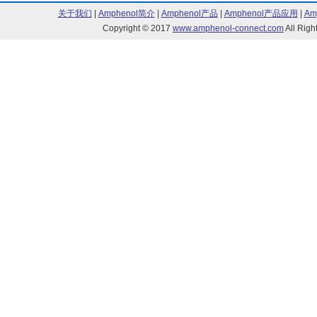
关于我们
|
Amphenol简介
|
Amphenol产品
|
Amphenol产品应用
|
Am
Copyright © 2017
www.amphenol-connect.com
All Ri