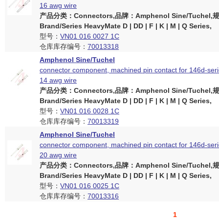
16 awg wire
产品分类：Connectors,品牌：Amphenol Sine/Tuchel
Brand/Series HeavyMate D | DD | F | K | M | Q Series,
型号：
VN01 016 0027 1C
仓库库存编号：
70013318
Amphenol Sine/Tuchel
connector component, machined pin contact for 146d-serie
14 awg wire
产品分类：Connectors,品牌：Amphenol Sine/Tuchel
Brand/Series HeavyMate D | DD | F | K | M | Q Series,
型号：
VN01 016 0028 1C
仓库库存编号：
70013319
Amphenol Sine/Tuchel
connector component, machined pin contact for 146d-serie
20 awg wire
产品分类：Connectors,品牌：Amphenol Sine/Tuchel
Brand/Series HeavyMate D | DD | F | K | M | Q Series,
型号：
VN01 016 0025 1C
仓库库存编号：
70013316
1