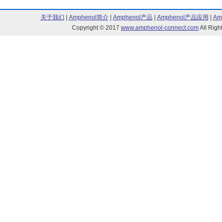
关于我们
|
Amphenol简介
|
Amphenol产品
|
Amphenol产品应用
|
Am
Copyright © 2017
www.amphenol-connect.com
All Ri