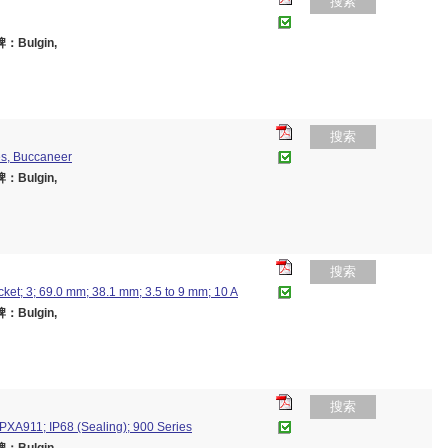
搜索
：Bulgin,
搜索
pes, Buccaneer
：Bulgin,
搜索
ket; 3; 69.0 mm; 38.1 mm; 3.5 to 9 mm; 10 A
：Bulgin,
搜索
PXA911; IP68 (Sealing); 900 Series