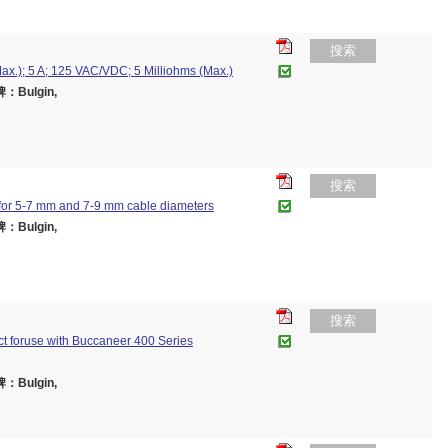
搜索
ax.); 5 A; 125 VAC/VDC; 5 Milliohms (Max.)
：Bulgin,
搜索
for 5-7 mm and 7-9 mm cable diameters
：Bulgin,
搜索
t foruse with Buccaneer 400 Series
：Bulgin,