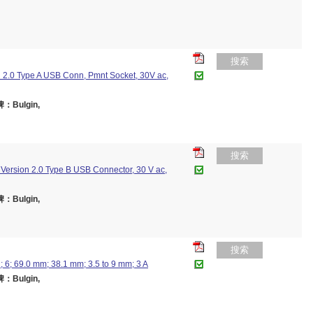
搜索
n 2.0 Type A USB Conn, Pmnt Socket, 30V ac,
：Bulgin,
搜索
Version 2.0 Type B USB Connector, 30 V ac,
：Bulgin,
搜索
 6; 69.0 mm; 38.1 mm; 3.5 to 9 mm; 3 A
：Bulgin,