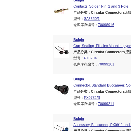
Bulgin
Contacts, Solder, Pin, 2 and 3 Pole
产品分类：Circular Connectors,品牌
型号：
SA3350/1
仓库库存编号：
70098916
Bulgin
Cap, Sealing; Fits flex Mounting ty
产品分类：Circular Connectors,品牌
型号：
PX0734
仓库库存编号：
70099261
Bulgin
Connector, Standard Buccaneer; Soc
产品分类：Circular Connectors,品牌
型号：
PX0731/S
仓库库存编号：
70099211
Bulgin
Accessory, Buccaneer; PX0911 and 