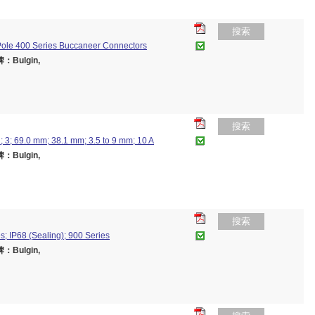
搜索
 8 Pole 400 Series Buccaneer Connectors
：Bulgin,
搜索
 3; 69.0 mm; 38.1 mm; 3.5 to 9 mm; 10 A
：Bulgin,
搜索
es; IP68 (Sealing); 900 Series
：Bulgin,