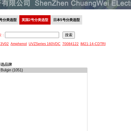
0号分类选型
英国2号分类选型
日本5号分类选型
索：
43V02
Amphenol
UVZSeries 160VDC
70084122
IM21-14-CDTRI
筛选品牌