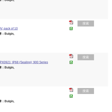
：Bulgin,
搜索
0V, pack of 10
：Bulgin,
搜索
PX0921; IP68 (Sealing); 900 Series
：Bulgin,
搜索
：Bulgin,