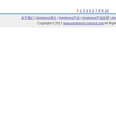
1
2
3
4
5
6
7
8
9
10
关于我们
|
Amphenol简介
|
Amphenol产品
|
Amphenol产品应用
|
Am
Copyright © 2017
www.amphenol-connect.com
All Ri