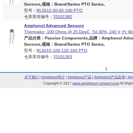
Sensors,规格：Brand/Series PTO Series,
型号：
RL5515-50-65-240-PTO
仓库库存编号：
70181382
Amphenol Advanced Sensors
Thermistor; 100 Ohms @ 25 DegC; Tol 30%; 240 V; Pc M
产品分类：Passive Components,品牌：Amphenol Adva
Sensors,规格：Brand/Series PTO Series,
型号：
RL6015-100-120-240-PTO
仓库库存编号：
70181383
1
关于我们
|
Amphenol简介
|
Amphenol产品
|
Amphenol产品应用
|
Am
Copyright © 2017
www.amphenol-connect.com
All Ri