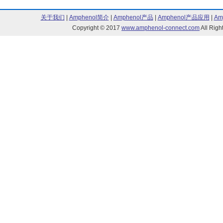
关于我们
|
Amphenol简介
|
Amphenol产品
|
Amphenol产品应用
|
Am
Copyright © 2017
www.amphenol-connect.com
All Ri