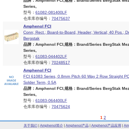
品牌：Amphenol FCI,规格：Brand/Series BergStak Mez
Series,
型号：
61082-081400LF
仓库库存编号：
70475637
Amphenol FCI
Conn; Rect.; Board-to-Board, Header; Vertical; 40 Pos.; 
Bergstak
品牌：Amphenol FCI,规格：Brand/Series BergStak Mez
Series,
型号：
61083-044402LF
仓库库存编号：
70248517
Amphenol FCI
FCI 61083 Series, 0.8mm Pitch 60 Way 2 Row Straight P
Solder Term, 0.5A
品牌：Amphenol FCI,规格：Brand/Series BergStak Mez
Series,
型号：
61083-064400LF
仓库库存编号：
70475624
1
2
关于我们
|
Amphenol简介
|
Amphenol产品
|
Amphenol产品应用
|
Am