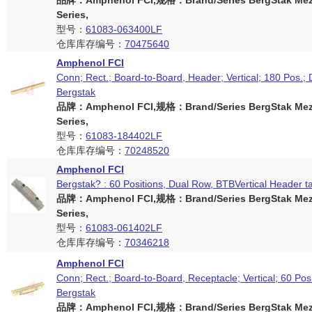
品牌：Amphenol FCI,规格：Brand/Series BergStak Mez
Series,
型号：
61083-063400LF
仓库库存编号：
70475640
Amphenol FCI
Conn; Rect.; Board-to-Board, Header; Vertical; 180 Pos.;
Bergstak
品牌：Amphenol FCI,规格：Brand/Series BergStak Mez
Series,
型号：
61083-184402LF
仓库库存编号：
70248520
Amphenol FCI
Bergstak? : 60 Positions, Dual Row, BTBVertical Header t
品牌：Amphenol FCI,规格：Brand/Series BergStak Mez
Series,
型号：
61083-061402LF
仓库库存编号：
70346218
Amphenol FCI
Conn; Rect.; Board-to-Board, Receptacle; Vertical; 60 Pos
Bergstak
品牌：Amphenol FCI,规格：Brand/Series BergStak Mez