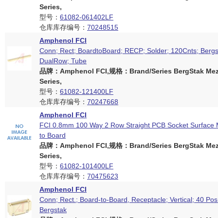
Series,
型号：
61082-061402LF
仓库库存编号：
70248515
Amphenol FCI
Conn; Rect; BoardtoBoard; RECP; Solder; 120Cnts; Bergs
DualRow; Tube
品牌：Amphenol FCI,规格：Brand/Series BergStak Mez
Series,
型号：
61082-121400LF
仓库库存编号：
70247668
Amphenol FCI
FCI 0.8mm 100 Way 2 Row Straight PCB Socket Surface
to Board
品牌：Amphenol FCI,规格：Brand/Series BergStak Mez
Series,
型号：
61082-101400LF
仓库库存编号：
70475623
Amphenol FCI
Conn; Rect.; Board-to-Board, Receptacle; Vertical; 40 Pos
Bergstak