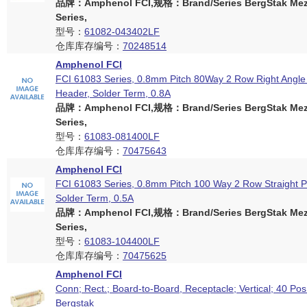
品牌：Amphenol FCI,规格：Brand/Series BergStak Mez
Series,
型号：
61082-043402LF
仓库库存编号：
70248514
Amphenol FCI
FCI 61083 Series, 0.8mm Pitch 80Way 2 Row Right Angl
Header, Solder Term, 0.8A
品牌：Amphenol FCI,规格：Brand/Series BergStak Mez
Series,
型号：
61083-081400LF
仓库库存编号：
70475643
Amphenol FCI
FCI 61083 Series, 0.8mm Pitch 100 Way 2 Row Straight 
Solder Term, 0.5A
品牌：Amphenol FCI,规格：Brand/Series BergStak Mez
Series,
型号：
61083-104400LF
仓库库存编号：
70475625
Amphenol FCI
Conn; Rect.; Board-to-Board, Receptacle; Vertical; 40 Pos
Bergstak