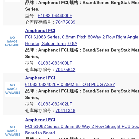
品牌：Amphenol FCI,规格：Brand/Series BergStak Mez
Series,
型号：
61083-044400LF
仓库库存编号：
70475639
Amphenol FCI
FCI 61083 Series, 0.8mm Pitch 80Way 2 Row Right Angl
Header, Solder Term, 0.8A
品牌：Amphenol FCI,规格：Brand/Series BergStak Mez
Series,
型号：
61083-083400LF
仓库库存编号：
70475642
Amphenol FCI
61083-082402LF-0.8MM B TO B PLUG ASSY
品牌：Amphenol FCI,规格：Brand/Series BergStak Mez
Series,
型号：
61083-082402LF
仓库库存编号：
70411348
Amphenol FCI
FCI 61082 Series 0.8mm 80 Way 2 Row Straight PCB Soc
Board to Board