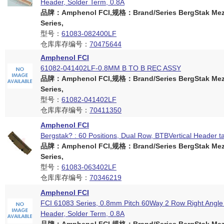
Header, Solder Term, 0.8A
品牌：Amphenol FCI,规格：Brand/Series BergStak Mez
Series,
型号：
61083-082400LF
仓库库存编号：
70475644
Amphenol FCI
61082-041402LF-0.8MM B TO B REC ASSY
品牌：Amphenol FCI,规格：Brand/Series BergStak Mez
Series,
型号：
61082-041402LF
仓库库存编号：
70411350
Amphenol FCI
Bergstak? : 60 Positions, Dual Row, BTBVertical Header t
品牌：Amphenol FCI,规格：Brand/Series BergStak Mez
Series,
型号：
61083-063402LF
仓库库存编号：
70346219
Amphenol FCI
FCI 61083 Series, 0.8mm Pitch 60Way 2 Row Right Angl
Header, Solder Term, 0.8A