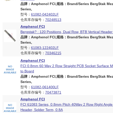
品牌：Amphenol FCI,规格：Brand/Series BergStak Mez
Series,
型号：
61082-042402LF
仓库库存编号：
70248513
Amphenol FCI
Bergstak? : 120 Positions, Dual Row, BTB Vertical Header
品牌：Amphenol FCI,规格：Brand/Series BergStak Mez
Series,
型号：
61083-122402LF
仓库库存编号：
70346215
Amphenol FCI
FCI 0.8mm 60 Way 2 Row Straight PCB Socket Surface M
to Board
品牌：Amphenol FCI,规格：Brand/Series BergStak Mez
Series,
型号：
61082-061400LF
仓库库存编号：
70473871
Amphenol FCI
FCI 61083 Series, 0.8mm Pitch 40Way 2 Row Right Angl
Header, Solder Term, 0.8A