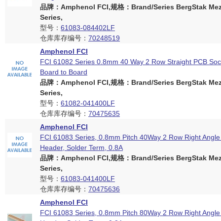
品牌：Amphenol FCI,规格：Brand/Series BergStak Mez
Series,
型号：
61083-084402LF
仓库库存编号：
70248519
Amphenol FCI
FCI 61082 Series 0.8mm 40 Way 2 Row Straight PCB Soc
Board to Board
品牌：Amphenol FCI,规格：Brand/Series BergStak Mez
Series,
型号：
61082-041400LF
仓库库存编号：
70475635
Amphenol FCI
FCI 61083 Series, 0.8mm Pitch 40Way 2 Row Right Angl
Header, Solder Term, 0.8A
品牌：Amphenol FCI,规格：Brand/Series BergStak Mez
Series,
型号：
61083-041400LF
仓库库存编号：
70475636
Amphenol FCI
FCI 61083 Series, 0.8mm Pitch 80Way 2 Row Right Angl