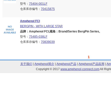
型号：
75404-001LF
仓库库存编号：
70415875
Amphenol FCI
BERGPIN - WITH LARGE STAR
品牌：Amphenol FCI,规格：Brand/Series BergPin Series,
型号：
75485-038LF
仓库库存编号：
70839039
1
关于我们
|
Amphenol简介
|
Amphenol产品
|
Amphenol产品应用
|
Am
Copyright © 2017
www.amphenol-connect.com
All Ri