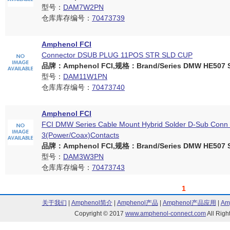
型号：
DAM7W2PN
仓库库存编号：
70473739
Amphenol FCI
Connector DSUB PLUG 11POS STR SLD CUP
品牌：Amphenol FCI,规格：Brand/Series DMW HE507 Se
型号：
DAM11W1PN
仓库库存编号：
70473740
Amphenol FCI
FCI DMW Series Cable Mount Hybrid Solder D-Sub Conn 
3(Power/Coax)Contacts
品牌：Amphenol FCI,规格：Brand/Series DMW HE507 Se
型号：
DAM3W3PN
仓库库存编号：
70473743
1
关于我们
|
Amphenol简介
|
Amphenol产品
|
Amphenol产品应用
|
Am
Copyright © 2017
www.amphenol-connect.com
All Ri