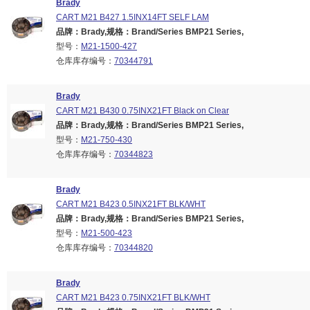
Brady
CART M21 B427 1.5INX14FT SELF LAM
品牌：Brady,规格：Brand/Series BMP21 Series,
型号：
M21-1500-427
仓库库存编号：
70344791
Brady
CART M21 B430 0.75INX21FT Black on Clear
品牌：Brady,规格：Brand/Series BMP21 Series,
型号：
M21-750-430
仓库库存编号：
70344823
Brady
CART M21 B423 0.5INX21FT BLK/WHT
品牌：Brady,规格：Brand/Series BMP21 Series,
型号：
M21-500-423
仓库库存编号：
70344820
Brady
CART M21 B423 0.75INX21FT BLK/WHT