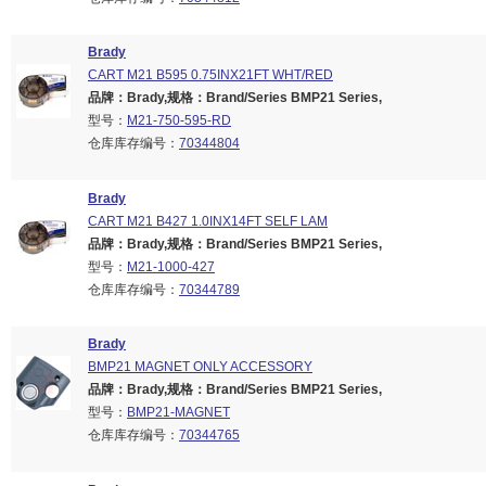
Brady
CART M21 B595 0.75INX21FT WHT/RED
品牌：Brady,规格：Brand/Series BMP21 Series,
型号：
M21-750-595-RD
仓库库存编号：
70344804
Brady
CART M21 B427 1.0INX14FT SELF LAM
品牌：Brady,规格：Brand/Series BMP21 Series,
型号：
M21-1000-427
仓库库存编号：
70344789
Brady
BMP21 MAGNET ONLY ACCESSORY
品牌：Brady,规格：Brand/Series BMP21 Series,
型号：
BMP21-MAGNET
仓库库存编号：
70344765