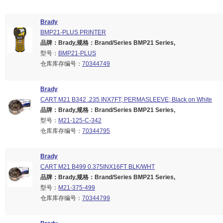
Brady
BMP21-PLUS PRINTER
品牌：Brady,规格：Brand/Series BMP21 Series,
型号：
BMP21-PLUS
仓库库存编号：
70344749
Brady
CART M21 B342 .235 INX7FT; PERMASLEEVE; Black on White
品牌：Brady,规格：Brand/Series BMP21 Series,
型号：
M21-125-C-342
仓库库存编号：
70344795
Brady
CART M21 B499 0.375INX16FT BLK/WHT
品牌：Brady,规格：Brand/Series BMP21 Series,
型号：
M21-375-499
仓库库存编号：
70344799