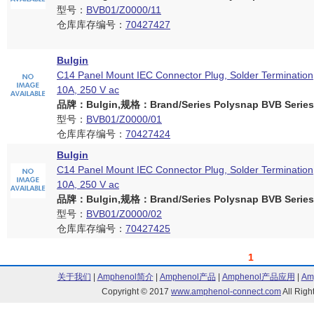
型号：
BVB01/Z0000/11
仓库库存编号：
70427427
Bulgin
C14 Panel Mount IEC Connector Plug, Solder Termination
10A, 250 V ac
品牌：Bulgin,规格：Brand/Series Polysnap BVB Series
型号：
BVB01/Z0000/01
仓库库存编号：
70427424
Bulgin
C14 Panel Mount IEC Connector Plug, Solder Termination
10A, 250 V ac
品牌：Bulgin,规格：Brand/Series Polysnap BVB Series
型号：
BVB01/Z0000/02
仓库库存编号：
70427425
1
关于我们
|
Amphenol简介
|
Amphenol产品
|
Amphenol产品应用
|
Am
Copyright © 2017
www.amphenol-connect.com
All Ri