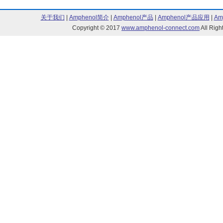
关于我们
|
Amphenol简介
|
Amphenol产品
|
Amphenol产品应用
|
Am
Copyright © 2017
www.amphenol-connect.com
All Ri