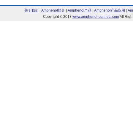
关于我们
|
Amphenol简介
|
Amphenol产品
|
Amphenol产品应用
|
Am
Copyright © 2017
www.amphenol-connect.com
All Ri