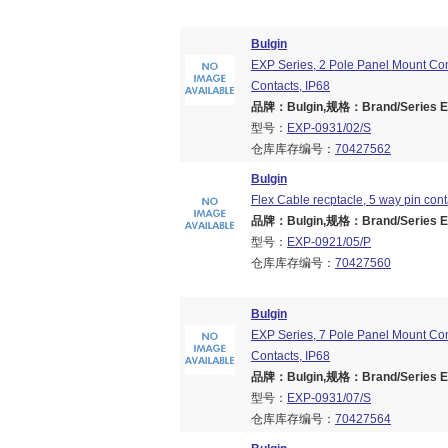
Bulgin
EXP Series, 2 Pole Panel Mount Co
Contacts, IP68
品牌：Bulgin,规格：Brand/Series EX
型号：
EXP-0931/02/S
仓库库存编号：
70427562
Bulgin
Flex Cable recptacle, 5 way pin cont
品牌：Bulgin,规格：Brand/Series EX
型号：
EXP-0921/05/P
仓库库存编号：
70427560
Bulgin
EXP Series, 7 Pole Panel Mount Co
Contacts, IP68
品牌：Bulgin,规格：Brand/Series EX
型号：
EXP-0931/07/S
仓库库存编号：
70427564