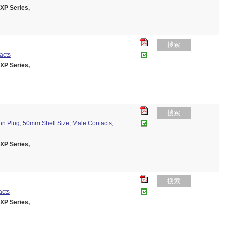
P Series,
搜索
acts
P Series,
搜索
n Plug, 50mm Shell Size, Male Contacts,
P Series,
搜索
acts
P Series,