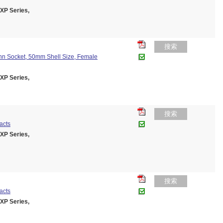
P Series,
搜索
nn Socket, 50mm Shell Size, Female
P Series,
搜索
acts
P Series,
搜索
acts
P Series,