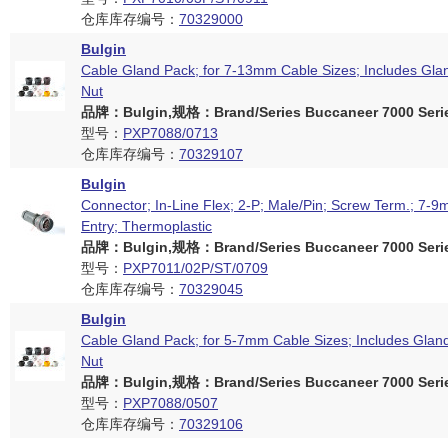
仓库库存编号：
70329000
Bulgin
Cable Gland Pack; for 7-13mm Cable Sizes; Includes Gla
Nut
品牌：Bulgin,规格：Brand/Series Buccaneer 7000 Seri
型号：
PXP7088/0713
仓库库存编号：
70329107
Bulgin
Connector; In-Line Flex; 2-P; Male/Pin; Screw Term.; 7-
Entry; Thermoplastic
品牌：Bulgin,规格：Brand/Series Buccaneer 7000 Seri
型号：
PXP7011/02P/ST/0709
仓库库存编号：
70329045
Bulgin
Cable Gland Pack; for 5-7mm Cable Sizes; Includes Glan
Nut
品牌：Bulgin,规格：Brand/Series Buccaneer 7000 Seri
型号：
PXP7088/0507
仓库库存编号：
70329106