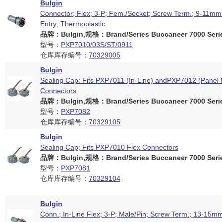
Bulgin
Connector; Flex; 3-P; Fem./Socket; Screw Term.; 9-11mm
Entry; Thermoplastic
品牌：Bulgin,规格：Brand/Series Buccaneer 7000 Seri
型号：
PXP7010/03S/ST/0911
仓库库存编号：
70329005
Bulgin
Sealing Cap: Fits PXP7011 (In-Line) andPXP7012 (Panel 
Connectors
品牌：Bulgin,规格：Brand/Series Buccaneer 7000 Seri
型号：
PXP7082
仓库库存编号：
70329105
Bulgin
Sealing Cap; Fits PXP7010 Flex Connectors
品牌：Bulgin,规格：Brand/Series Buccaneer 7000 Seri
型号：
PXP7081
仓库库存编号：
70329104
Bulgin
Conn.; In-Line Flex; 3-P; Male/Pin; Screw Term.; 13-15m