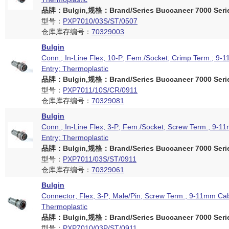
品牌：Bulgin,规格：Brand/Series Buccaneer 7000 Seri
型号：
PXP7010/03S/ST/0507
仓库库存编号：
70329003
Bulgin
Conn.; In-Line Flex; 10-P; Fem./Socket; Crimp Term.; 9
Entry; Thermoplastic
品牌：Bulgin,规格：Brand/Series Buccaneer 7000 Seri
型号：
PXP7011/10S/CR/0911
仓库库存编号：
70329081
Bulgin
Conn.; In-Line Flex; 3-P; Fem./Socket; Screw Term.; 9-1
Entry; Thermoplastic
品牌：Bulgin,规格：Brand/Series Buccaneer 7000 Seri
型号：
PXP7011/03S/ST/0911
仓库库存编号：
70329061
Bulgin
Connector; Flex; 3-P; Male/Pin; Screw Term.; 9-11mm Cab
Thermoplastic
品牌：Bulgin,规格：Brand/Series Buccaneer 7000 Seri
型号：
PXP7010/03P/ST/0911