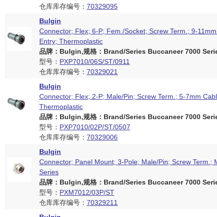
仓库库存编号：
70329095
Bulgin
Connector; Flex; 6-P; Fem./Socket; Screw Term.; 9-11mm
Entry; Thermoplastic
品牌：Bulgin,规格：Brand/Series Buccaneer 7000 Seri
型号：
PXP7010/06S/ST/0911
仓库库存编号：
70329021
Bulgin
Connector; Flex; 2-P; Male/Pin; Screw Term.; 5-7mm Cabl
Thermoplastic
品牌：Bulgin,规格：Brand/Series Buccaneer 7000 Seri
型号：
PXP7010/02P/ST/0507
仓库库存编号：
70329006
Bulgin
Connector; Panel Mount; 3-Pole; Male/Pin; Screw Term.; 
Series
品牌：Bulgin,规格：Brand/Series Buccaneer 7000 Seri
型号：
PXM7012/03P/ST
仓库库存编号：
70329211