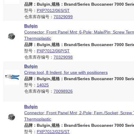
品牌：Bulgin,规格：Brand/Series Buccaneer 7000 Seri
型号：
PXP7012/06S/ST
仓库库存编号：
70329099
Bulgin
Connector; Front Panel Mnt; 6-Pole; Male/Pin; Screw Term
Thermoplastic
品牌：Bulgin,规格：Brand/Series Buccaneer 7000 Seri
型号：
PXP7012/06P/ST
仓库库存编号：
70329098
Bulgin
Crimp tool, 8 Indent, for use with positioners
品牌：Bulgin,规格：Brand/Series Buccaneer 7000 Seri
型号：
14025
仓库库存编号：
70098926
Bulgin
Connector; Front Panel Mnt; 2-Pole; Fem./Socket; Screw 
Thermoplastic
品牌：Bulgin,规格：Brand/Series Buccaneer 7000 Seri
型号：
PXP7012/02S/ST