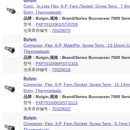
Bulgin
Conn.; In-Line Flex; 6-P; Fem./Socket; Screw Term.; 7-9
Entry; Thermoplastic
品牌：Bulgin,规格：Brand/Series Buccaneer 7000 Seri
型号：
PXP7011/06S/ST/0709
仓库库存编号：
70329070
Bulgin
Connector; Flex; 6-P; Male/Pin; Screw Term.; 13-15mm Ca
Thermoplastic
品牌：Bulgin,规格：Brand/Series Buccaneer 7000 Seri
型号：
PXP7010/06P/ST/1315
仓库库存编号：
70329018
Bulgin
Connector; Flex; 6-P; Fem./Socket; Screw Term.; 11-13
Entry; Thermoplastic
品牌：Bulgin,规格：Brand/Series Buccaneer 7000 Seri
型号：
PXP7010/06S/ST/1113
仓库库存编号：
70329022
Bulgin
Connector; Flex; 3-P; Fem./Socket; Screw Term.; 5-7mm 
Thermoplastic