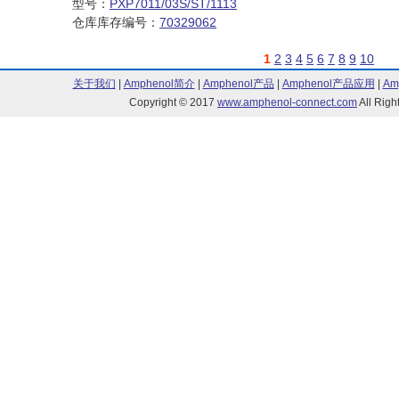
型号：
PXP7011/03S/ST/1113
仓库库存编号：
70329062
1
2
3
4
5
6
7
8
9
10
关于我们
|
Amphenol简介
|
Amphenol产品
|
Amphenol产品应用
|
Am
Copyright © 2017
www.amphenol-connect.com
All Ri