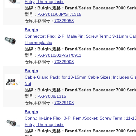
Entry; Thermoplastic
品牌：Bulgin,规格：Brand/Series Buccaneer 7000 Seri
型号：
PXP7011/03P/ST/1315
仓库库存编号：
70329058
Bulgin
Connector; Flex; 2-P; Male/Pin; Screw Term.; 9-11mm Cab
Thermoplastic
品牌：Bulgin,规格：Brand/Series Buccaneer 7000 Seri
型号：
PXP7010/02P/ST/0911
仓库库存编号：
70329008
Bulgin
Cable Gland Pack; for 13-15mm Cable Sizes; Includes Gl
Nut
品牌：Bulgin,规格：Brand/Series Buccaneer 7000 Seri
型号：
PXP7088/1315
仓库库存编号：
70329108
Bulgin
Conn.; In-Line Flex; 3-P; Fem./Socket; Screw Term.; 11
Entry; Thermoplastic
品牌：Bulgin,规格：Brand/Series Buccaneer 7000 Seri