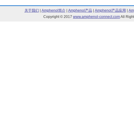
关于我们
|
Amphenol简介
|
Amphenol产品
|
Amphenol产品应用
|
Am
Copyright © 2017
www.amphenol-connect.com
All Ri