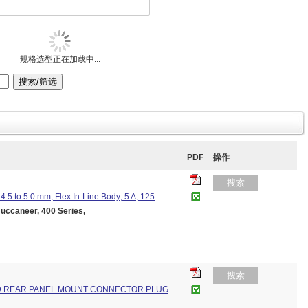
规格选型正在加载中...
PDF
操作
搜索
 4.5 to 5.0 mm; Flex In-Line Body; 5 A; 125
caneer, 400 Series,
搜索
D REAR PANEL MOUNT CONNECTOR PLUG