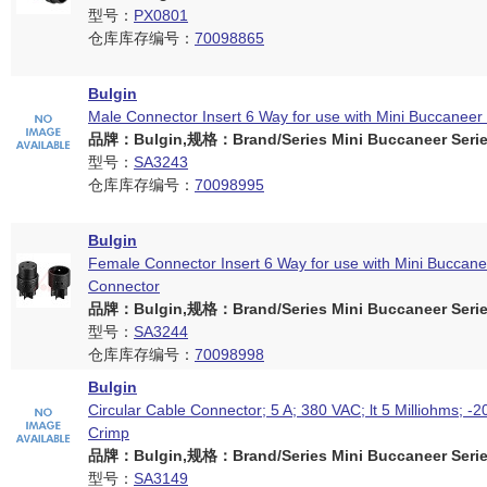
型号：
PX0801
仓库库存编号：
70098865
Bulgin
Male Connector Insert 6 Way for use with Mini Buccaneer
品牌：Bulgin,规格：Brand/Series Mini Buccaneer Serie
型号：
SA3243
仓库库存编号：
70098995
Bulgin
Female Connector Insert 6 Way for use with Mini Buccane
Connector
品牌：Bulgin,规格：Brand/Series Mini Buccaneer Serie
型号：
SA3244
仓库库存编号：
70098998
Bulgin
Circular Cable Connector; 5 A; 380 VAC; lt 5 Milliohms; -2
Crimp
品牌：Bulgin,规格：Brand/Series Mini Buccaneer Serie
型号：
SA3149