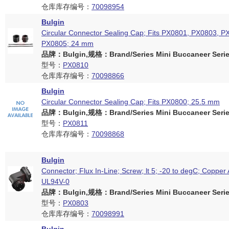
仓库库存编号：
70098954
Bulgin
Circular Connector Sealing Cap; Fits PX0801, PX0803, 
PX0805; 24 mm
品牌：Bulgin,规格：Brand/Series Mini Buccaneer Serie
型号：
PX0810
仓库库存编号：
70098866
Bulgin
Circular Connector Sealing Cap; Fits PX0800; 25.5 mm
品牌：Bulgin,规格：Brand/Series Mini Buccaneer Serie
型号：
PX0811
仓库库存编号：
70098868
Bulgin
Connector; Flux In-Line; Screw; lt 5; -20 to degC; Copper 
UL94V-0
品牌：Bulgin,规格：Brand/Series Mini Buccaneer Serie
型号：
PX0803
仓库库存编号：
70098991