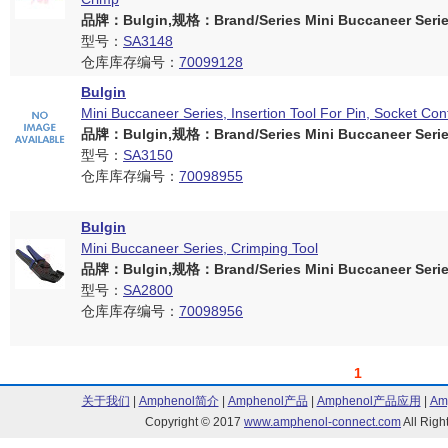
品牌：Bulgin,规格：Brand/Series Mini Buccaneer Serie
型号：
SA3148
仓库库存编号：
70099128
Bulgin
Mini Buccaneer Series, Insertion Tool For Pin, Socket Con
品牌：Bulgin,规格：Brand/Series Mini Buccaneer Serie
型号：
SA3150
仓库库存编号：
70098955
Bulgin
Mini Buccaneer Series, Crimping Tool
品牌：Bulgin,规格：Brand/Series Mini Buccaneer Serie
型号：
SA2800
仓库库存编号：
70098956
1
关于我们
|
Amphenol简介
|
Amphenol产品
|
Amphenol产品应用
|
Am
Copyright © 2017
www.amphenol-connect.com
All Ri