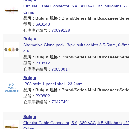
Bulgin
Circular Cable Connector; 5 A; 380 VAC; lt 5 Milliohms; -2
Crimp
品牌：Bulgin,规格：Brand/Series Mini Buccaneer Serie
型号：
SA3148
仓库库存编号：
70099128
Bulgin
Alternative Gland pack, 3/pk, suits cables 3.5-5mm, 6-8
dia.
品牌：Bulgin,规格：Brand/Series Mini Buccaneer Serie
型号：
PX0812
仓库库存编号：
70099014
Bulgin
IP68 style 1 panel shell, 23.2mm
品牌：Bulgin,规格：Brand/Series Mini Buccaneer Serie
型号：
PX0802
仓库库存编号：
70427491
Bulgin
Circular Cable Connector; 5 A; 380 VAC; lt 5 Milliohms; -2
Crimp