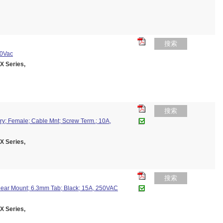
搜索
40Vac
 Series,
搜索
y; Female; Cable Mnt; Screw Term.; 10A,
 Series,
搜索
Rear Mount; 6.3mm Tab; Black; 15A, 250VAC
 Series,