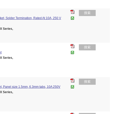
搜索
et, Solder Termination, Rated At 10A, 250 V
 Series,
搜索
et
 Series,
搜索
tlet, Panel size 1.5mm, 6.3mm tabs, 10A 250V
 Series,