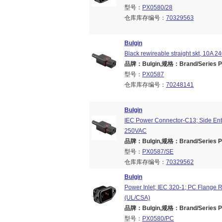
型号：
PX0580/28
仓库库存编号：
70329563
Bulgin
Black rewireable straight skt, 10A 2
品牌：Bulgin,规格：Brand/Series PX
型号：
PX0587
仓库库存编号：
70248141
Bulgin
IEC Power Connector-C13; Side Entr
250VAC
品牌：Bulgin,规格：Brand/Series PX
型号：
PX0587/SE
仓库库存编号：
70329562
Bulgin
Power Inlet; IEC 320-1; PC Flange 
(UL/CSA)
品牌：Bulgin,规格：Brand/Series PX
型号：
PX0580/PC