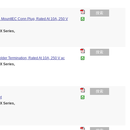
搜索
 MountIEC Conn Plug, Rated At 10A, 250 V
 Series,
搜索
lder Termination, Rated At 10A, 250 V ac
 Series,
搜索
et
 Series,