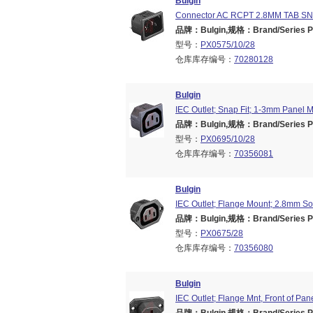
Bulgin
Connector AC RCPT 2.8MM TAB SN
品牌：Bulgin,规格：Brand/Series PX
型号：
PX0575/10/28
仓库库存编号：
70280128
Bulgin
IEC Outlet; Snap Fit; 1-3mm Panel 
品牌：Bulgin,规格：Brand/Series PX
型号：
PX0695/10/28
仓库库存编号：
70356081
Bulgin
IEC Outlet; Flange Mount; 2.8mm So
品牌：Bulgin,规格：Brand/Series PX
型号：
PX0675/28
仓库库存编号：
70356080
Bulgin
IEC Outlet; Flange Mnt, Front of Pa