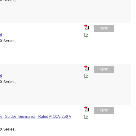
 Series,
搜索
et
 Series,
搜索
et
 Series,
搜索
t, Solder Termination, Rated At 10A, 250 V
 Series,