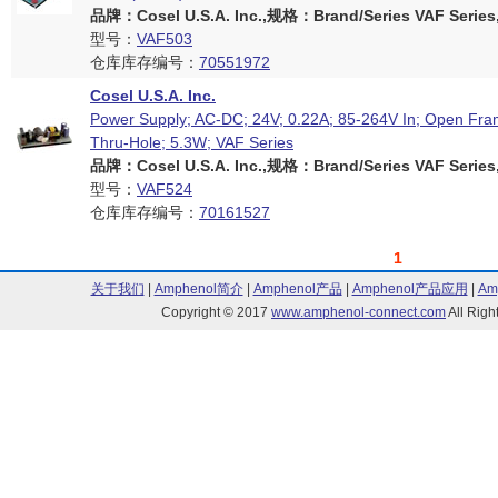
品牌：Cosel U.S.A. Inc.,规格：Brand/Series VAF Series
型号：
VAF503
仓库库存编号：
70551972
Cosel U.S.A. Inc.
Power Supply; AC-DC; 24V; 0.22A; 85-264V In; Open Fr
Thru-Hole; 5.3W; VAF Series
品牌：Cosel U.S.A. Inc.,规格：Brand/Series VAF Series
型号：
VAF524
仓库库存编号：
70161527
1
关于我们
|
Amphenol简介
|
Amphenol产品
|
Amphenol产品应用
|
Am
Copyright © 2017
www.amphenol-connect.com
All Ri