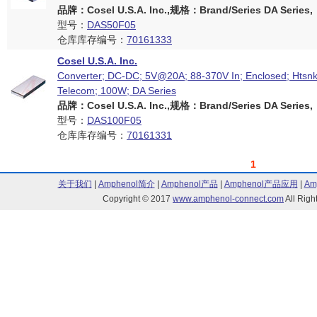
品牌：Cosel U.S.A. Inc.,规格：Brand/Series DA Series,
型号：
DAS50F05
仓库库存编号：
70161333
Cosel U.S.A. Inc.
Converter; DC-DC; 5V@20A; 88-370V In; Enclosed; Htsn
Telecom; 100W; DA Series
品牌：Cosel U.S.A. Inc.,规格：Brand/Series DA Series,
型号：
DAS100F05
仓库库存编号：
70161331
1
关于我们
|
Amphenol简介
|
Amphenol产品
|
Amphenol产品应用
|
Am
Copyright © 2017
www.amphenol-connect.com
All Ri