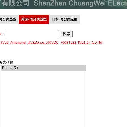
0号分类选型
英国2号分类选型
日本5号分类选型
索：
43V02
Amphenol
UVZSeries 160VDC
70084122
IM21-14-CDTRI
筛选品牌