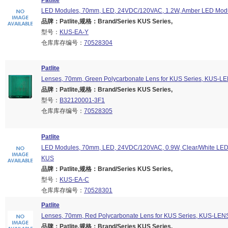
Patlite
LED Modules, 70mm, LED, 24VDC/120VAC, 1.2W, Amber LED Modu
品牌：Patlite,规格：Brand/Series KUS Series,
型号：
KUS-EA-Y
仓库库存编号：
70528304
Patlite
Lenses, 70mm, Green Polycarbonate Lens for KUS Series, KUS-L
品牌：Patlite,规格：Brand/Series KUS Series,
型号：
B32120001-3F1
仓库库存编号：
70528305
Patlite
LED Modules, 70mm, LED, 24VDC/120VAC, 0.9W, Clear/White LED
KUS
品牌：Patlite,规格：Brand/Series KUS Series,
型号：
KUS-EA-C
仓库库存编号：
70528301
Patlite
Lenses, 70mm, Red Polycarbonate Lens for KUS Series, KUS-LEN
品牌：Patlite,规格：Brand/Series KUS Series,