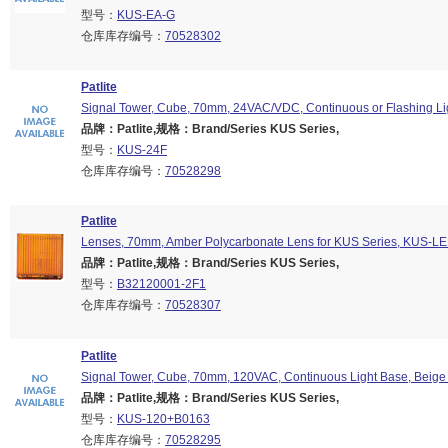
型号：
KUS-EA-G
仓库库存编号：
70528302
Patlite
Signal Tower, Cube, 70mm, 24VAC/VDC, Continuous or Flashing Li
品牌：Patlite,规格：Brand/Series KUS Series,
型号：
KUS-24F
仓库库存编号：
70528298
Patlite
Lenses, 70mm, Amber Polycarbonate Lens for KUS Series, KUS-L
品牌：Patlite,规格：Brand/Series KUS Series,
型号：
B32120001-2F1
仓库库存编号：
70528307
Patlite
Signal Tower, Cube, 70mm, 120VAC, Continuous Light Base, Beige
品牌：Patlite,规格：Brand/Series KUS Series,
型号：
KUS-120+B0163
仓库库存编号：
70528295