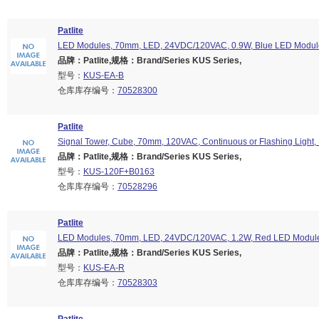
Patlite
LED Modules, 70mm, LED, 24VDC/120VAC, 0.9W, Blue LED Modul
品牌：Patlite,规格：Brand/Series KUS Series,
型号：
KUS-EA-B
仓库库存编号：
70528300
Patlite
Signal Tower, Cube, 70mm, 120VAC, Continuous or Flashing Light,
品牌：Patlite,规格：Brand/Series KUS Series,
型号：
KUS-120F+B0163
仓库库存编号：
70528296
Patlite
LED Modules, 70mm, LED, 24VDC/120VAC, 1.2W, Red LED Module
品牌：Patlite,规格：Brand/Series KUS Series,
型号：
KUS-EA-R
仓库库存编号：
70528303