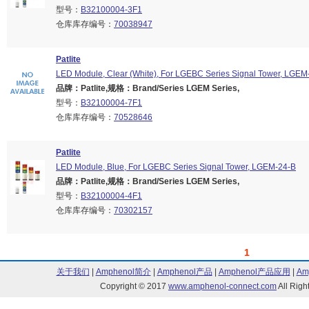
型号：
B32100004-3F1
仓库库存编号：
70038947
Patlite
LED Module, Clear (White), For LGEBC Series Signal Tower, LGEM
品牌：Patlite,规格：Brand/Series LGEM Series,
型号：
B32100004-7F1
仓库库存编号：
70528646
Patlite
LED Module, Blue, For LGEBC Series Signal Tower, LGEM-24-B
品牌：Patlite,规格：Brand/Series LGEM Series,
型号：
B32100004-4F1
仓库库存编号：
70302157
1
关于我们
|
Amphenol简介
|
Amphenol产品
|
Amphenol产品应用
|
Am
Copyright © 2017
www.amphenol-connect.com
All Ri