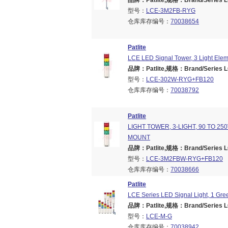
品牌：Patlite,规格：Brand/Series LC
型号：
LCE-3M2FB-RYG
仓库库存编号：
70038654
Patlite
LCE LED Signal Tower, 3 Light Elem
品牌：Patlite,规格：Brand/Series LC
型号：
LCE-302W-RYG+FB120
仓库库存编号：
70038792
Patlite
LIGHT TOWER, 3-LIGHT, 90 TO 25
MOUNT
品牌：Patlite,规格：Brand/Series LC
型号：
LCE-3M2FBW-RYG+FB120
仓库库存编号：
70038666
Patlite
LCE Series LED Signal Light, 1 Gr
品牌：Patlite,规格：Brand/Series LC
型号：
LCE-M-G
仓库库存编号：
70038942