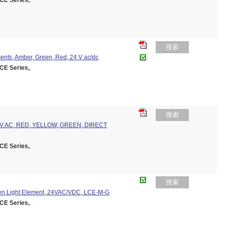
E Series,
搜索
ents, Amber, Green, Red, 24 V ac/dc
E Series,
搜索
0V AC, RED, YELLOW, GREEN, DIRECT
E Series,
搜索
een Light Element, 24VAC/VDC, LCE-M-G
E Series,