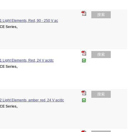
搜索
 Light Elements, Red, 90 - 250 V ac
E Series,
搜索
1 Light Elements, Red, 24 V ac/dc
E Series,
搜索
 Light Elements, amber, red, 24 V ac/dc
E Series,