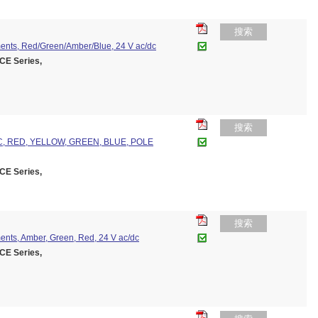
搜索
ents, Red/Green/Amber/Blue, 24 V ac/dc
E Series,
搜索
C, RED, YELLOW, GREEN, BLUE, POLE
E Series,
搜索
ents, Amber, Green, Red, 24 V ac/dc
E Series,