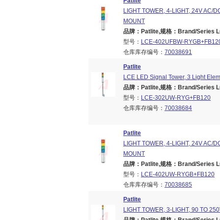
Patlite
LIGHT TOWER, 4-LIGHT, 24V AC/D
MOUNT
品牌：Patlite,规格：Brand/Series LC
型号：
LCE-402UFBW-RYGB+FB12
仓库库存编号：
70038691
Patlite
LCE LED Signal Tower, 3 Light Elem
品牌：Patlite,规格：Brand/Series LC
型号：
LCE-302UW-RYG+FB120
仓库库存编号：
70038684
Patlite
LIGHT TOWER, 4-LIGHT, 24V AC/D
MOUNT
品牌：Patlite,规格：Brand/Series LC
型号：
LCE-402UW-RYGB+FB120
仓库库存编号：
70038685
Patlite
LIGHT TOWER, 3-LIGHT, 90 TO 2