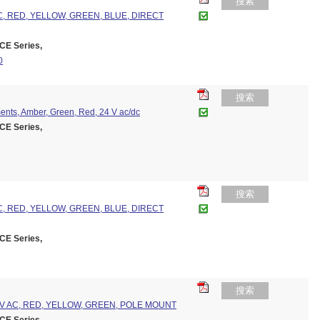
搜索
C, RED, YELLOW, GREEN, BLUE, DIRECT
E Series,
0
搜索
ents, Amber, Green, Red, 24 V ac/dc
E Series,
搜索
C, RED, YELLOW, GREEN, BLUE, DIRECT
E Series,
搜索
50V AC, RED, YELLOW, GREEN, POLE MOUNT