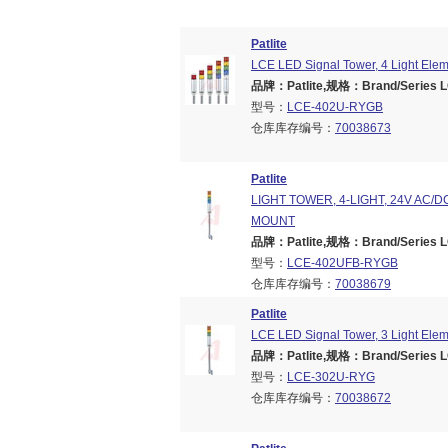
Patlite
LCE LED Signal Tower, 4 Light Elem
品牌：Patlite,规格：Brand/Series LC
型号：
LCE-402U-RYGB
仓库库存编号：
70038673
Patlite
LIGHT TOWER, 4-LIGHT, 24V AC/D
MOUNT
品牌：Patlite,规格：Brand/Series LC
型号：
LCE-402UFB-RYGB
仓库库存编号：
70038679
Patlite
LCE LED Signal Tower, 3 Light Elem
品牌：Patlite,规格：Brand/Series LC
型号：
LCE-302U-RYG
仓库库存编号：
70038672