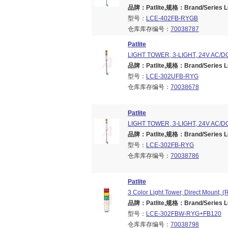
品牌：Patlite,规格：Brand/Series LC
型号：
LCE-402FB-RYGB
仓库库存编号：
70038787
Patlite
LIGHT TOWER, 3-LIGHT, 24V AC/
品牌：Patlite,规格：Brand/Series LC
型号：
LCE-302UFB-RYG
仓库库存编号：
70038678
Patlite
LIGHT TOWER, 3-LIGHT, 24V AC/
品牌：Patlite,规格：Brand/Series LC
型号：
LCE-302FB-RYG
仓库库存编号：
70038786
Patlite
3 Color Light Tower, Direct Mount, 
品牌：Patlite,规格：Brand/Series LC
型号：
LCE-302FBW-RYG+FB120
仓库库存编号：
70038798