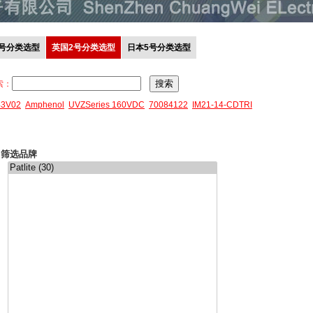
0号分类选型
英国2号分类选型
日本5号分类选型
索：
43V02
Amphenol
UVZSeries 160VDC
70084122
IM21-14-CDTRI
筛选品牌