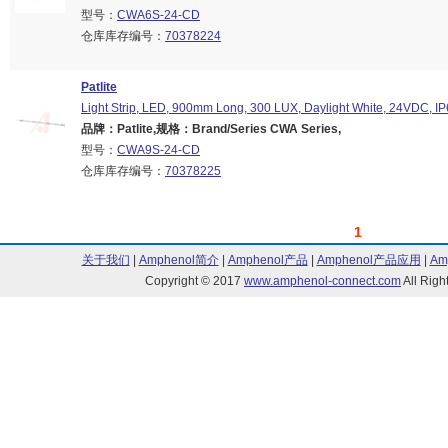
型号：
CWA6S-24-CD
仓库库存编号：
70378224
Patlite
Light Strip, LED, 900mm Long, 300 LUX, Daylight White, 24VDC, I
品牌：Patlite,规格：Brand/Series CWA Series,
型号：
CWA9S-24-CD
仓库库存编号：
70378225
1
关于我们
|
Amphenol简介
|
Amphenol产品
|
Amphenol产品应用
|
Am
Copyright © 2017
www.amphenol-connect.com
All Ri