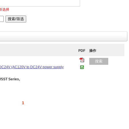
新选择
PDF
操作
搜索
er DC24V (AC120V to DC24V power supply
SST Series,
1