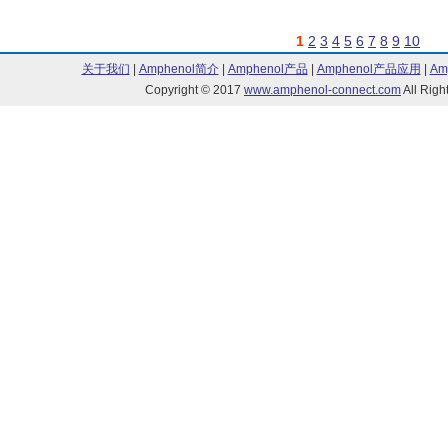
1
2
3
4
5
6
7
8
9
10
关于我们
|
Amphenol简介
|
Amphenol产品
|
Amphenol产品应用
|
Am
Copyright © 2017
www.amphenol-connect.com
All Ri