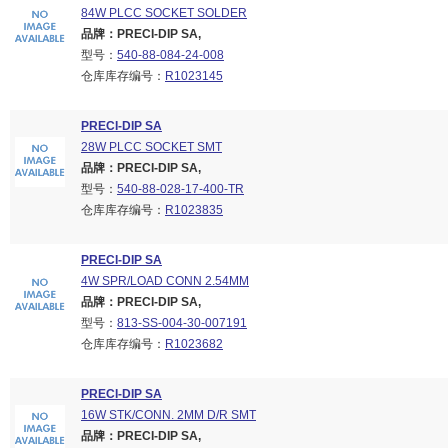
84W PLCC SOCKET SOLDER
品牌：PRECI-DIP SA,
型号：
540-88-084-24-008
仓库库存编号：
R1023145
PRECI-DIP SA
28W PLCC SOCKET SMT
品牌：PRECI-DIP SA,
型号：
540-88-028-17-400-TR
仓库库存编号：
R1023835
PRECI-DIP SA
4W SPR/LOAD CONN 2.54MM
品牌：PRECI-DIP SA,
型号：
813-SS-004-30-007191
仓库库存编号：
R1023682
PRECI-DIP SA
16W STK/CONN. 2MM D/R SMT
品牌：PRECI-DIP SA,