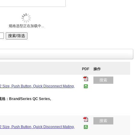
规格选型正在加载中...
PDF
操作
搜索
2 Size, Push Button, Quick Disconnect Mating,
格：Brand/Series QC Series,
搜索
2 Size, Push Button, Quick Disconnect Mating,