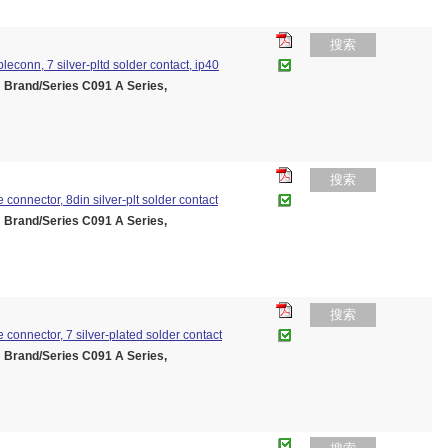
搜索
bleconn, 7 silver-pltd solder contact, ip40
and/Series C091 A Series,
搜索
e connector, 8din silver-plt solder contact
and/Series C091 A Series,
搜索
e connector, 7 silver-plated solder contact
and/Series C091 A Series,