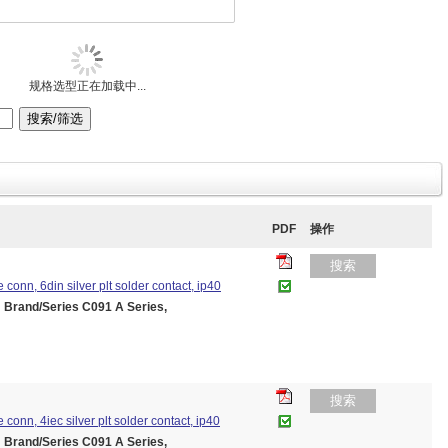
规格选型正在加载中...
PDF
操作
搜索
e conn, 6din silver plt solder contact, ip40
and/Series C091 A Series,
搜索
e conn, 4iec silver plt solder contact, ip40
and/Series C091 A Series,