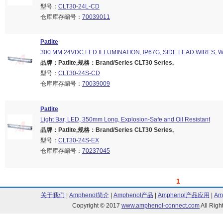
型号：
CLT30-24L-CD
仓库库存编号：
70039011
Patlite
300 MM 24VDC LED ILLUMINATION, IP67G, SIDE LEAD WIRES, 
品牌：Patlite,规格：Brand/Series CLT30 Series,
型号：
CLT30-24S-CD
仓库库存编号：
70039009
Patlite
Light Bar, LED, 350mm Long, Explosion-Safe and Oil Resistant
品牌：Patlite,规格：Brand/Series CLT30 Series,
型号：
CLT30-24S-EX
仓库库存编号：
70237045
1
关于我们
|
Amphenol简介
|
Amphenol产品
|
Amphenol产品应用
|
Am
Copyright © 2017
www.amphenol-connect.com
All Ri