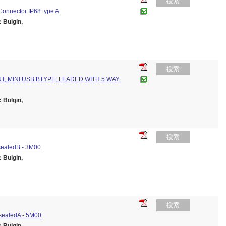
搜索
onnector IP68 type A
ulgin,
搜索
 MINI USB BTYPE; LEADED WITH 5 WAY
ulgin,
搜索
sealedB - 3M00
ulgin,
搜索
sealedA - 5M00