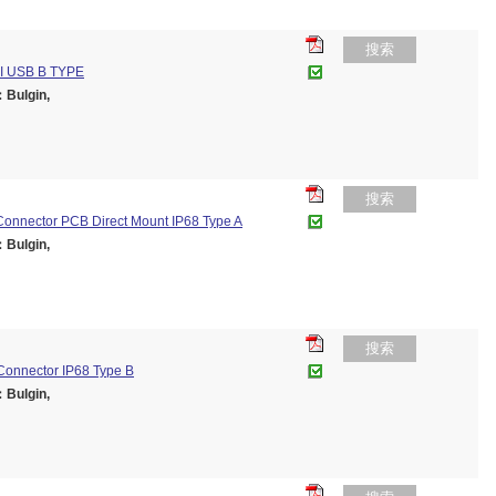
搜索
 USB B TYPE
ulgin,
搜索
onnector PCB Direct Mount IP68 Type A
ulgin,
搜索
Connector IP68 Type B
ulgin,