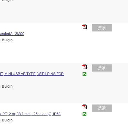
ulgin,
搜索
sealedA - 3M00
ulgin,
搜索
 MINI USB AB TYPE; WITH PINS FOR
ulgin,
搜索
-PE; 2 m; 38.1 mm; -25 to degC; IP68
ulgin,