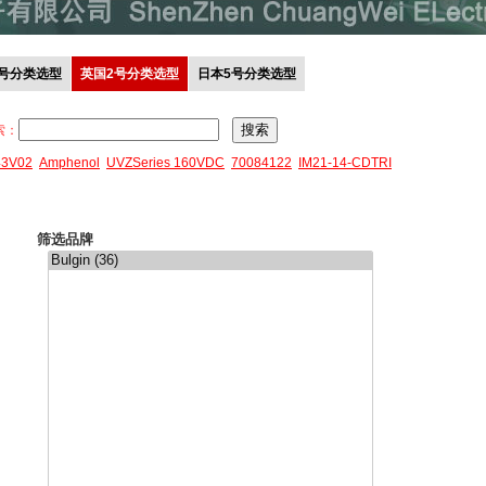
0号分类选型
英国2号分类选型
日本5号分类选型
索：
43V02
Amphenol
UVZSeries 160VDC
70084122
IM21-14-CDTRI
筛选品牌