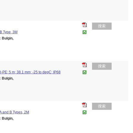
搜索
B Type, 3M
ulgin,
搜索
-PE; 5 m; 38.1 mm; -25 to degC; IP68
ulgin,
搜索
A and B Types, 2M
ulgin,