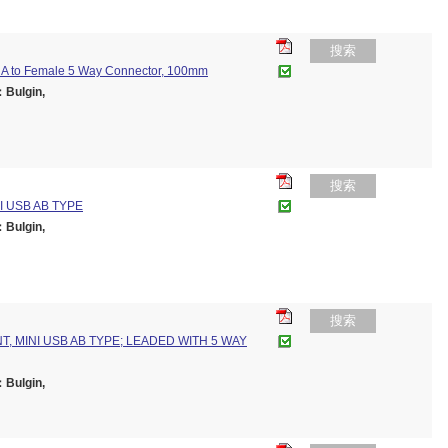
搜索
 A to Female 5 Way Connector, 100mm
ulgin,
搜索
 USB AB TYPE
ulgin,
搜索
 MINI USB AB TYPE; LEADED WITH 5 WAY
ulgin,