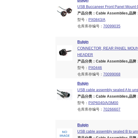
Bulgin
USB Buccaneer Front Panel Mount C
产品分类：Cable Assemblies,品牌：B
型号：
PX0843/A
仓库库存编号：
70099035
Bulgin
CONNECTOR, REAR PANEL MOUNT,
HEADER
产品分类：Cable Assemblies,品牌：B
型号：
PX0446
仓库库存编号：
70099068
Bulgin
USB cable assembly sealed A to un
产品分类：Cable Assemblies,品牌：B
型号：
PXP6040/A/3M00
仓库库存编号：
70266607
Bulgin
USB cable assembly sealed B to un