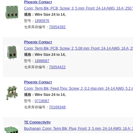
Phoenix Contact
Conn; Term Blk; PCB; Screw; 3; 5 mm; Front; 24-14 AWG; 16 A; 250 
规格：Wire Size 24 to 14,
型号：
1890976
仓库库存编号：
70054392
Phoenix Contact
Conn; Term Blk; PCB; Screw; 2; 5.08 mm; Front; 24-14 AWG; 16 A; 2
规格：Wire Size 24 to 14,
型号：
1888687
仓库库存编号：
70054422
Phoenix Contact
Conn; Term Blk; Feed Thru; Screw; 2; 0.2-4sq.mm; 24-14 AWG; 5.2
规格：Wire Size 24 to 14,
型号：
0719087
仓库库存编号：
70169348
TE Connectivity
Buchanan; Conn; Term Blk; Plug; Front; 3; 5 mm; 24-14 AWG; 16 A; 