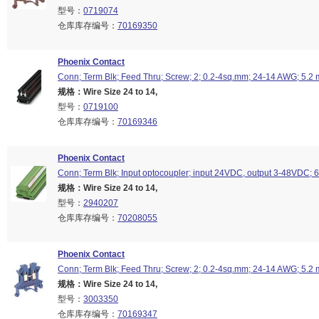
型号：
0719074
仓库库存编号：
70169350
Phoenix Contact
Conn; Term Blk; Feed Thru; Screw; 2; 0.2-4sq.mm; 24-14 AWG; 5.2
规格：Wire Size 24 to 14,
型号：
0719100
仓库库存编号：
70169346
Phoenix Contact
Conn; Term Blk; Input optocoupler; input 24VDC, output 3-48VDC;
规格：Wire Size 24 to 14,
型号：
2940207
仓库库存编号：
70208055
Phoenix Contact
Conn; Term Blk; Feed Thru; Screw; 2; 0.2-4sq.mm; 24-14 AWG; 5.2
规格：Wire Size 24 to 14,
型号：
3003350
仓库库存编号：
70169347