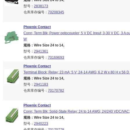
规格：Wire Size 24 to 14,
型号：
2838173
仓库库存编号：
70208345
Phoenix Contact
Conn; Term Blk; Power optocoupler; 5 V DC Input; 3-30 V DC, 3 A o
W
规格：Wire Size 24 to 14,
型号：
2941361
仓库库存编号：
70169693
Phoenix Contact
Terminal Block; Relay; 23 mA; 5 V; 24-14 AWG; 6.2 W x 80 H x 56 
规格：Wire Size 24 to 14,
型号：
2941183
仓库库存编号：
70170782
Phoenix Contact
Conn; Term Blk; Solid-State Relay; 24 to 14 AWG; 24/240 VDC/VAC
规格：Wire Size 24 to 14,
型号：
2940223
仓库库存编号：
70170778