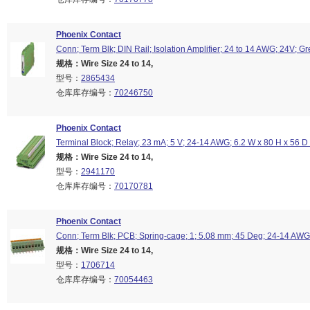
Phoenix Contact
Conn; Term Blk; DIN Rail; Isolation Amplifier; 24 to 14 AWG; 24V; G
规格：Wire Size 24 to 14,
型号：
2865434
仓库库存编号：
70246750
Phoenix Contact
Terminal Block; Relay; 23 mA; 5 V; 24-14 AWG; 6.2 W x 80 H x 56 
规格：Wire Size 24 to 14,
型号：
2941170
仓库库存编号：
70170781
Phoenix Contact
Conn; Term Blk; PCB; Spring-cage; 1; 5.08 mm; 45 Deg; 24-14 AWG;
规格：Wire Size 24 to 14,
型号：
1706714
仓库库存编号：
70054463