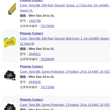
Phoenix Contact
Conn; Term Blk; DIN Rail; Ground; Screw; .2-2.5sq.mm; 24-14AWG
Green-YL
规格：Wire Size 24 to 14,
型号：
1402788
仓库库存编号：
70170058
Phoenix Contact
Conn; Term Blk; DIN Rail; Ground; Bolt Conn; 2; 24-14AWG; Green-
12.3mm W
规格：Wire Size 24 to 14,
型号：
3049411
仓库库存编号：
70169948
Phoenix Contact
Conn; Term Blk; Surge Protection; 2 Position; 24 to 14 AWG; 24 VDC
规格：Wire Size 24 to 14,
型号：
2839538
仓库库存编号：
70172048
Phoenix Contact
Conn; Term Blk; Surge Protection; 2 Position; 24 to 14 AWG; 24 VD