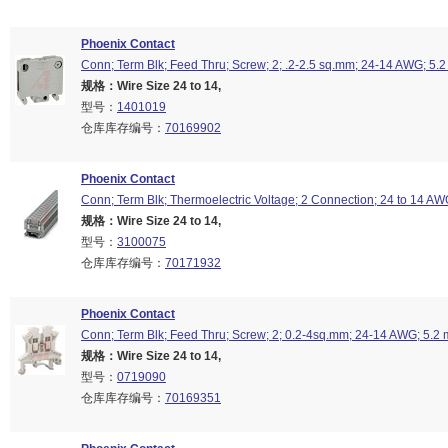
Phoenix Contact
Conn; Term Blk; Feed Thru; Screw; 2; .2-2.5 sq.mm; 24-14 AWG; 5.
规格：Wire Size 24 to 14,
型号：
1401019
仓库库存编号：
70169902
Phoenix Contact
Conn; Term Blk; Thermoelectric Voltage; 2 Connection; 24 to 14 AW
规格：Wire Size 24 to 14,
型号：
3100075
仓库库存编号：
70171932
Phoenix Contact
Conn; Term Blk; Feed Thru; Screw; 2; 0.2-4sq.mm; 24-14 AWG; 5.2
规格：Wire Size 24 to 14,
型号：
0719090
仓库库存编号：
70169351