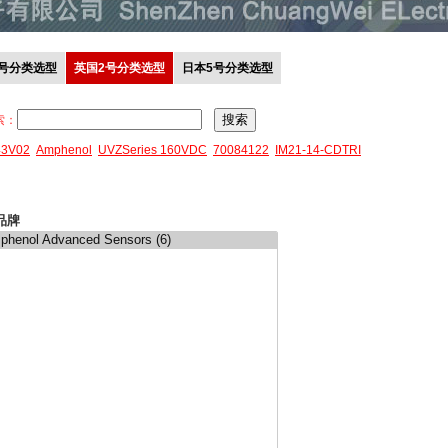
0号分类选型
英国2号分类选型
日本5号分类选型
索：
43V02
Amphenol
UVZSeries 160VDC
70084122
IM21-14-CDTRI
品牌