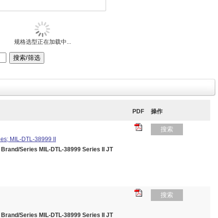
规格选型正在加载中...
PDF
操作
搜索
ries; MIL-DTL-38999 II
d/Series MIL-DTL-38999 Series II JT
搜索
d/Series MIL-DTL-38999 Series II JT