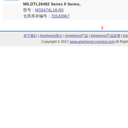
MILDTL26482 Series II Series,
型号：
MS3474L18-8S
仓库库存编号：
70143967
1
关于我们
|
Amphenol简介
|
Amphenol产品
|
Amphenol产品应用
|
Am
Copyright © 2017
www.amphenol-connect.com
All Ri