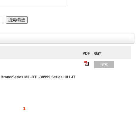
PDF
操作
搜索
/Series MIL-DTL-38999 Series I III LJT
1