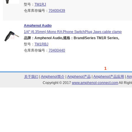
型号：
TM1RJ
仓库库存编号：
70400439
Amphenol Audio
1/4" (6.35mm) Mono RA Phone SwitchPlug Jaws cable clamp
品牌：Amphenol Audio,规格：Brand/Series TM1R Series,
型号：
TM1RBJ
仓库库存编号：
70400440
1
关于我们
|
Amphenol简介
|
Amphenol产品
|
Amphenol产品应用
|
Am
Copyright © 2017
www.amphenol-connect.com
All Ri