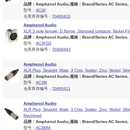
品牌：Amphenol Audio,规格：Brand/Series AC Series,
型号：
AC3F
仓库库存编号：
70400410
Amphenol Audio
XLR 3 pole female, D flange, Stamped contacts, Nickel Fi
品牌：Amphenol Audio,规格：Brand/Series AC Series,
型号：
AC3FDZ
仓库库存编号：
70400443
Amphenol Audio
XLR Plug; Straight; Male; 3 Cnts; Solder; Zinc; Nickel; Silv
品牌：Amphenol Audio,规格：Brand/Series AC Series,
型号：
AC3M
仓库库存编号：
70400411
Amphenol Audio
XLR Plug; Straight; Male; 3 Cnts; Solder; Zinc; Nickel; Silv
Machined
品牌：Amphenol Audio,规格：Brand/Series AC Series,
型号：
AC3MM