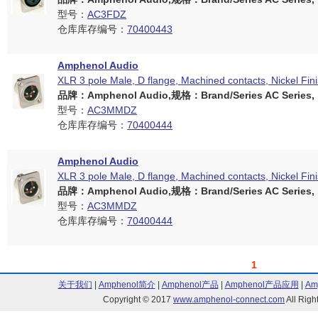
型号：
AC3FDZ
仓库库存编号：
70400443
Amphenol Audio
XLR 3 pole Male, D flange, Machined contacts, Nickel Fin
品牌：Amphenol Audio,规格：Brand/Series AC Series,
型号：
AC3MMDZ
仓库库存编号：
70400444
Amphenol Audio
XLR 3 pole Male, D flange, Machined contacts, Nickel Fin
品牌：Amphenol Audio,规格：Brand/Series AC Series,
型号：
AC3MMDZ
仓库库存编号：
70400444
1
关于我们
|
Amphenol简介
|
Amphenol产品
|
Amphenol产品应用
|
Am
Copyright © 2017
www.amphenol-connect.com
All Ri