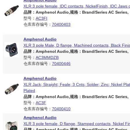
Amphenol Audio
XLR 3 pole female, IDC contacts, NickelFinish, IDC Jaws 
品牌：Amphenol Audio,规格：Brand/Series AC Series,
型号：
AC3FI
仓库库存编号：
70400403
Amphenol Audio
XLR 3 pole Male, D flange, Machined contacts, Black Fini
品牌：Amphenol Audio,规格：Brand/Series AC Series,
型号：
AC3MMDZB
仓库库存编号：
70400446
Amphenol Audio
XLR Jack; Straight; Feale; 3 Cnts; Solder; Zinc; Nickel Plat
Plated
品牌：Amphenol Audio,规格：Brand/Series AC Series,
型号：
AC3F
仓库库存编号：
70400410
Amphenol Audio
XLR 3 pole female, D flange, Stamped contacts, Nickel Fi
品牌：Amphenol Audio,规格：Brand/Series AC Series,