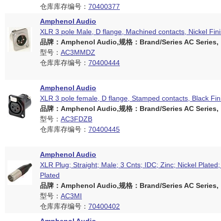
仓库库存编号：
70400377
Amphenol Audio
XLR 3 pole Male, D flange, Machined contacts, Nickel Fin
品牌：Amphenol Audio,规格：Brand/Series AC Series,
型号：
AC3MMDZ
仓库库存编号：
70400444
Amphenol Audio
XLR 3 pole female, D flange, Stamped contacts, Black Fin
品牌：Amphenol Audio,规格：Brand/Series AC Series,
型号：
AC3FDZB
仓库库存编号：
70400445
Amphenol Audio
XLR Plug; Straight; Male; 3 Cnts; IDC; Zinc; Nickel Plated;
Plated
品牌：Amphenol Audio,规格：Brand/Series AC Series,
型号：
AC3MI
仓库库存编号：
70400402