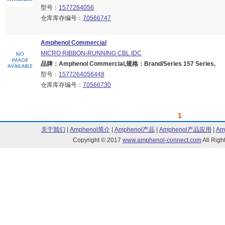
型号：
1577264056
仓库库存编号：
70566747
Amphenol Commercial
MICRO RIBBON-RUNNING CBL IDC
品牌：Amphenol Commercial,规格：Brand/Series 157 Series,
型号：
1577264056448
仓库库存编号：
70566730
1
关于我们
|
Amphenol简介
|
Amphenol产品
|
Amphenol产品应用
|
Am
Copyright © 2017
www.amphenol-connect.com
All Ri