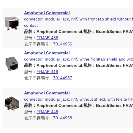
Amphenol Commercial
connector, modular jack, rj45 with front tab shield without fi
contact
品牌：Amphenol Commercial,规格：Brand/Series FRJAE
型号：
FRJAE-438
仓库库存编号：
70144956
Amphenol Commercial
connector, modular jack, rj45 withe fronttab shield and with f
品牌：Amphenol Commercial,规格：Brand/Series FRJAE
型号：
FRJAE-418
仓库库存编号：
70144957
Amphenol Commercial
connector, modular jack, rj45 without shield, with ferrite fil
品牌：Amphenol Commercial,规格：Brand/Series FRJAE
型号：
FRJAE-448
仓库库存编号：
70144958