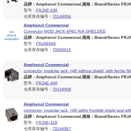
品牌：Amphenol Commercial,规格：Brand/Series FRJAE
型号：
FRJAE-438
仓库库存编号：
70144956
Amphenol Commercial
Connector MOD JACK 6P6C R/A SHIELDED
品牌：Amphenol Commercial,规格：Brand/Series FRJAE
型号：
FRJAE666
仓库库存编号：
70566615
Amphenol Commercial
connector, modular jack, rj45 without shield, with ferrite fil
品牌：Amphenol Commercial,规格：Brand/Series FRJAE
型号：
FRJAE-448
仓库库存编号：
70144958
Amphenol Commercial
connector, modular jack, rj45 withe fronttab shield and with f
品牌：Amphenol Commercial,规格：Brand/Series FRJAE
型号：
FRJAE-418
仓库库存编号：
70144957