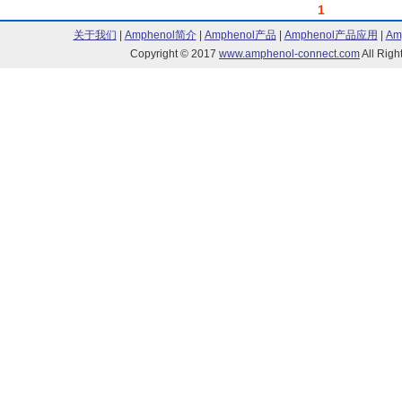
1
关于我们
|
Amphenol简介
|
Amphenol产品
|
Amphenol产品应用
|
Am
Copyright © 2017
www.amphenol-connect.com
All Ri