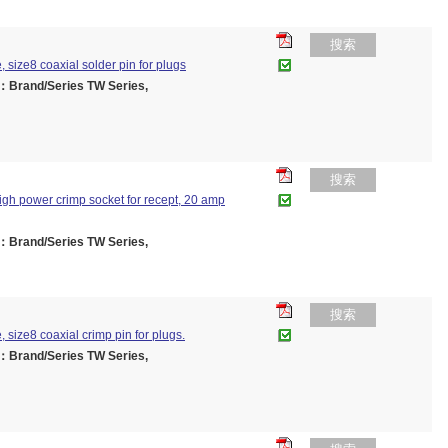
搜索
 size8 coaxial solder pin for plugs
rand/Series TW Series,
搜索
high power crimp socket for recept, 20 amp
rand/Series TW Series,
搜索
 size8 coaxial crimp pin for plugs.
rand/Series TW Series,