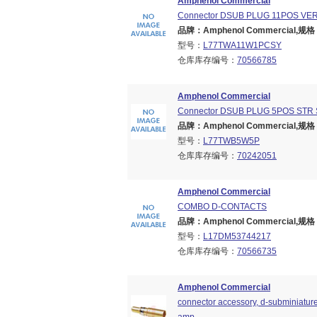
Amphenol Commercial
Connector DSUB PLUG 11POS VE
品牌：Amphenol Commercial,规格：B
型号：
L77TWA11W1PCSY
仓库库存编号：
70566785
Amphenol Commercial
Connector DSUB PLUG 5POS STR
品牌：Amphenol Commercial,规格：B
型号：
L77TWB5W5P
仓库库存编号：
70242051
Amphenol Commercial
COMBO D-CONTACTS
品牌：Amphenol Commercial,规格：B
型号：
L17DM53744217
仓库库存编号：
70566735
Amphenol Commercial
connector accessory, d-subminiature,