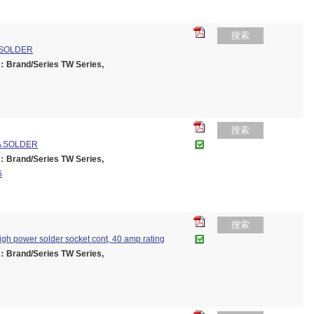
搜索
 SOLDER
rand/Series TW Series,
搜索
A SOLDER
rand/Series TW Series,
6
搜索
igh power solder socket cont, 40 amp rating
rand/Series TW Series,