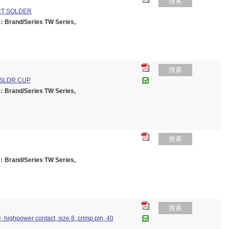
搜索
RT SOLDER
rand/Series TW Series,
搜索
 SLDR CUP
rand/Series TW Series,
搜索
rand/Series TW Series,
搜索
 highpower contact, size 8, crimp pin, 40