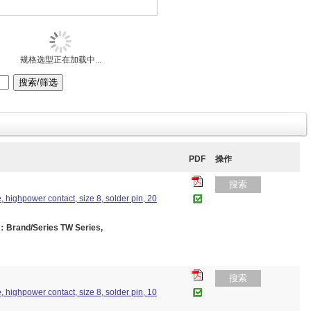
规格选型正在加载中...
PDF
操作
搜索
 highpower contact, size 8, solder pin, 20
rand/Series TW Series,
搜索
 highpower contact, size 8, solder pin, 10