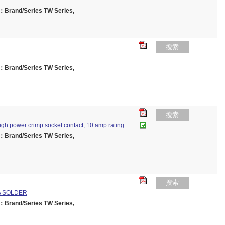
rand/Series TW Series,
搜索
rand/Series TW Series,
搜索
high power crimp socket contact, 10 amp rating
rand/Series TW Series,
搜索
A SOLDER
rand/Series TW Series,