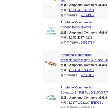
amp
品牌：Amphenol Commercial,规格：B
型号：
L17-DM53745-201
仓库库存编号：
70144997
Amphenol Commercial
COMBO D-CONTACTS
品牌：Amphenol Commercial,规格：B
型号：
L17DM53745218
仓库库存编号：
70566737
Amphenol Commercial
connector accessory, d-sub, size 8 
品牌：Amphenol Commercial,规格：B
型号：
L17-DM53744-207
仓库库存编号：
70145007
Amphenol Commercial
Connector D-SUB PLUG 21POS R/
品牌：Amphenol Commercial,规格：B
型号：
L717TWC21WA4PEP3SV
仓库库存编号：
70566786