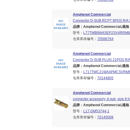
Amphenol Commercial
Connector D-SUB RCPT 9POS R/A
品牌：Amphenol Commercial,规格：B
型号：
L77TWB9W4SEP2SV4RRM6
仓库库存编号：
70566764
Amphenol Commercial
Connector D-SUB PLUG 21POS R/
品牌：Amphenol Commercial,规格：B
型号：
L717TWC21WA4PMCSVRM
仓库库存编号：
70144805
Amphenol Commercial
connector accessory, d-sub, size 8 h
品牌：Amphenol Commercial,规格：B
型号：
L17-DM53744-1
仓库库存编号：
70145008