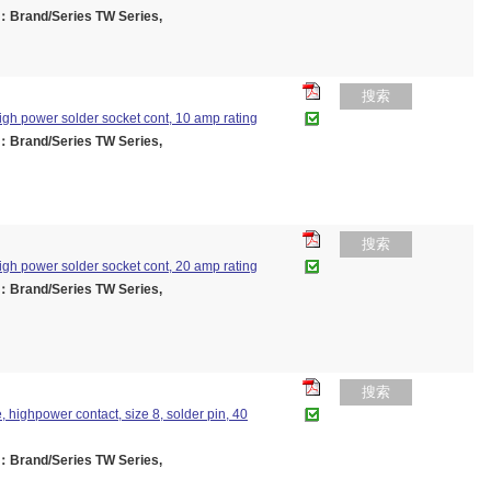
rand/Series TW Series,
搜索
igh power solder socket cont, 10 amp rating
rand/Series TW Series,
搜索
igh power solder socket cont, 20 amp rating
rand/Series TW Series,
搜索
 highpower contact, size 8, solder pin, 40
rand/Series TW Series,