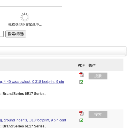
规格选型正在加载中...
PDF
操作
搜索
g, 4-40 w/screwlock, 0.318 footprint, 9 pin
and/Series 6E17 Series,
搜索
g, ground indents, .318 footprint, 9 pin cont
and/Series 6E17 Series,