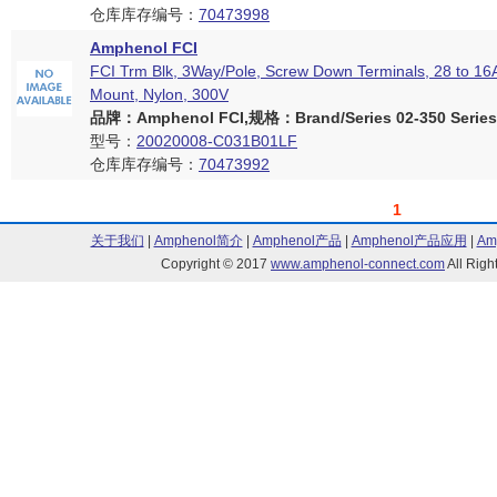
仓库库存编号：
70473998
Amphenol FCI
FCI Trm Blk, 3Way/Pole, Screw Down Terminals, 28 to 1
Mount, Nylon, 300V
品牌：Amphenol FCI,规格：Brand/Series 02-350 Series
型号：
20020008-C031B01LF
仓库库存编号：
70473992
1
关于我们
|
Amphenol简介
|
Amphenol产品
|
Amphenol产品应用
|
Am
Copyright © 2017
www.amphenol-connect.com
All Ri